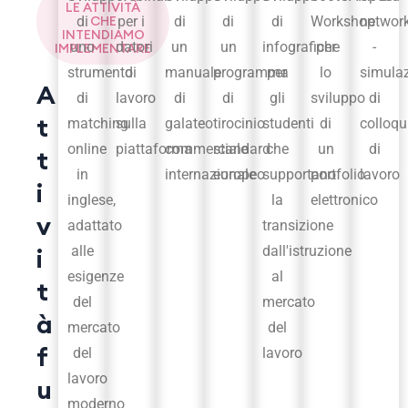
LE ATTIVITÀ
di
CHE
per i
di
di
di
Workshop
networ
INTENDIAMO
uno
datori
un
un
infografiche
per
-
IMPLEMENTARE
strumento
di
manuale
programma
per
lo
simulaz
A
di
lavoro
di
di
gli
sviluppo
di
t
matching
sulla
galateo
tirocinio
studenti
di
colloqu
online
piattaforma
commerciale
standard
che
un
di
t
in
internazionale
europeo
supportano
portfolio
lavoro
i
inglese,
la
elettronico
v
adattato
transizione
i
alle
dall'istruzione
esigenze
al
t
del
mercato
à
mercato
del
f
del
lavoro
lavoro
u
moderno