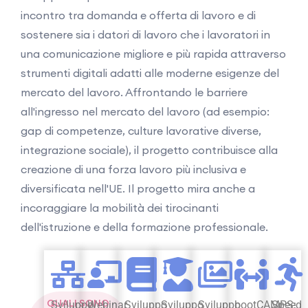
incontro tra domanda e offerta di lavoro e di
sostenere sia i datori di lavoro che i lavoratori in
una comunicazione migliore e più rapida attraverso
strumenti digitali adatti alle moderne esigenze del
mercato del lavoro. Affrontando le barriere
all'ingresso nel mercato del lavoro (ad esempio:
gap di competenze, culture lavorative diverse,
integrazione sociale), il progetto contribuisce alla
creazione di una forza lavoro più inclusiva e
diversificata nell'UE. Il progetto mira anche a
incoraggiare la mobilità dei tirocinanti
dell'istruzione e della formazione professionale.
QUALI SONO
Sviluppo
Webinar
Sviluppo
Sviluppo
Sviluppo
bootCAMPS:
Speed