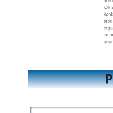
doro
szko
konk
środ
orga
insp
popr
P