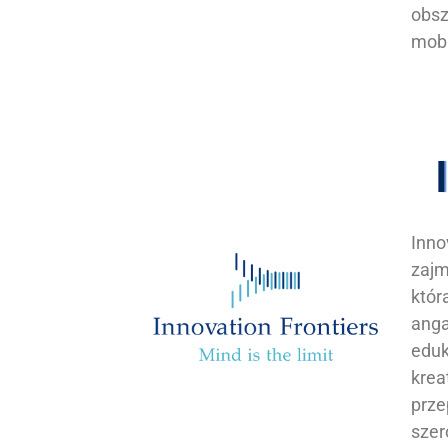
obsz
mobi
Inno
zajm
któr
anga
eduk
krea
prze
szer