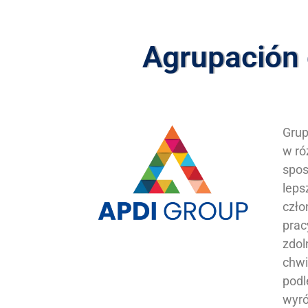
Agrupación 
Grup
w ró
spos
leps
czło
prac
zdol
chwi
podl
wyró