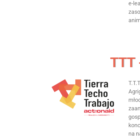
e-le
zaso
anim
TTT 
T.T.
Agri
młod
zaan
gosp
konc
na n