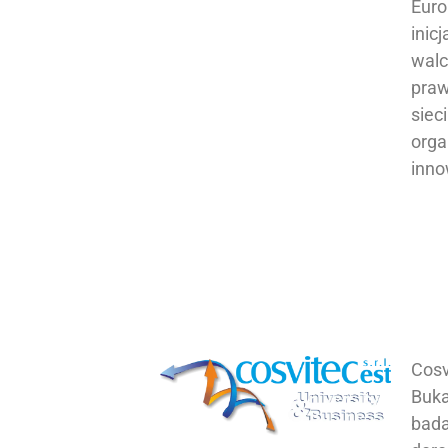
Euro
inic
walc
praw
siec
orga
inno
Cosv
Buka
bada