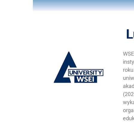
L
WSEI
inst
roku
uniw
akad
(202
wyka
orga
eduk